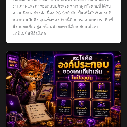
งานภาพและการออกแบบตัวละคร หากพูดถึงค่ายที่ได้รับ
ความนิยมอย่างต่อเนื่อง PG Soft มักเป็นหนึ่งในชื่อแรกที่
หลายคนนึกถึง จุดแข็งของค่ายนี้คือการออกแบบกราฟิกที่
มีรายละเอียดสูง พร้อมตัวละครที่มีเอกลักษณ์และ
แอนิเมชันที่ลื่นไหล