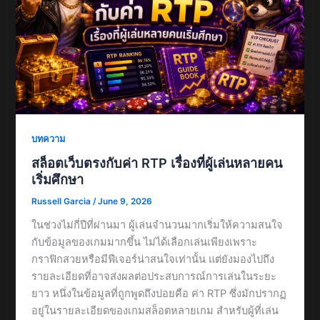
บทความ
สล็อตเว็บตรงกับค่า RTP เรื่องที่ผู้เล่นหลายคน
เริ่มศึกษา
Russell Garcia
/
June 9, 2026
ในช่วงไม่กี่ปีที่ผ่านมา ผู้เล่นจำนวนมากเริ่มให้ความสนใจ
กับข้อมูลของเกมมากขึ้น ไม่ได้เลือกเล่นเพียงเพราะ
กราฟิกสวยหรือมีฟีเจอร์น่าสนใจเท่านั้น แต่ยังมองไปถึง
รายละเอียดที่อาจส่งผลต่อประสบการณ์การเล่นในระยะ
ยาว หนึ่งในข้อมูลที่ถูกพูดถึงบ่อยคือ ค่า RTP ซึ่งมักปรากฏ
อยู่ในรายละเอียดของเกมสล็อตหลายเกม สำหรับผู้ที่เล่น