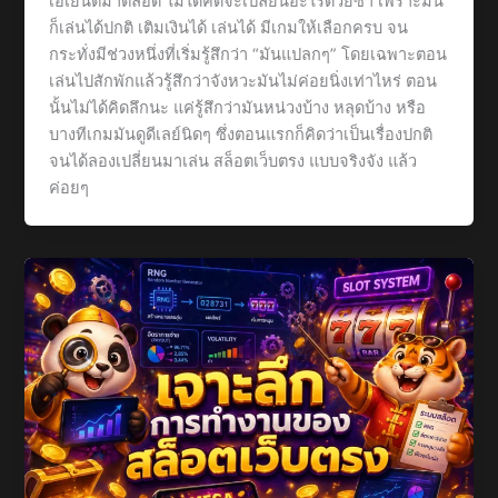
เอเย่นต์มาตลอด ไม่ได้คิดจะเปลี่ยนอะไรด้วยซ้ำ เพราะมัน
ก็เล่นได้ปกติ เติมเงินได้ เล่นได้ มีเกมให้เลือกครบ จน
กระทั่งมีช่วงหนึ่งที่เริ่มรู้สึกว่า “มันแปลกๆ” โดยเฉพาะตอน
เล่นไปสักพักแล้วรู้สึกว่าจังหวะมันไม่ค่อยนิ่งเท่าไหร่ ตอน
นั้นไม่ได้คิดลึกนะ แค่รู้สึกว่ามันหน่วงบ้าง หลุดบ้าง หรือ
บางทีเกมมันดูดีเลย์นิดๆ ซึ่งตอนแรกก็คิดว่าเป็นเรื่องปกติ
จนได้ลองเปลี่ยนมาเล่น สล็อตเว็บตรง แบบจริงจัง แล้ว
ค่อยๆ