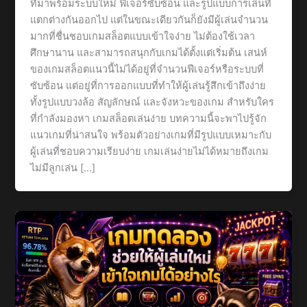
ที่มาพร้อมระบบใหม่ ฟีเจอร์ซับซ้อน และรูปแบบการเล่นที่
แตกต่างกันออกไป แต่ในขณะเดียวกันก็ยังมีผู้เล่นจำนวน
มากที่ชื่นชอบเกมสล็อตแบบเข้าใจง่าย ไม่ต้องใช้เวลา
ศึกษานาน และสามารถสนุกกับเกมได้ตั้งแต่เริ่มต้น เสน่ห์
ของเกมสล็อตแนวนี้ไม่ได้อยู่ที่จำนวนฟีเจอร์หรือระบบที่
ซับซ้อน แต่อยู่ที่การออกแบบที่ทำให้ผู้เล่นรู้สึกเข้าถึงง่าย
ทั้งรูปแบบวงล้อ สัญลักษณ์ และจังหวะของเกม สำหรับใคร
ที่กำลังมองหา เกมสล็อตเล่นง่าย บทความนี้จะพาไปรู้จัก
แนวเกมที่น่าสนใจ พร้อมตัวอย่างเกมที่มีรูปแบบเหมาะกับ
ผู้เล่นที่ชอบความเรียบง่าย เกมเล่นง่ายไม่ได้หมายถึงเกม
ไม่มีลูกเล่น […]