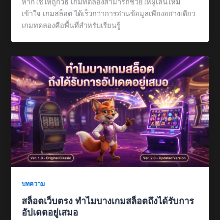
หากใช้ให้ถูกวิธี เกมทดลองสามารถช่วยให้ผู้เล่นใหม่
เข้าใจ เกมสล็อต ได้เร็วกว่าการอ่านข้อมูลเพียงอย่างเดียว
เกมทดลองคือพื้นที่สำหรับเรียนรู้
บทความ
สล็อตเว็บตรง ทำไมบางเกมสล็อตถึงได้รับการ
อัปเดตอยู่เสมอ