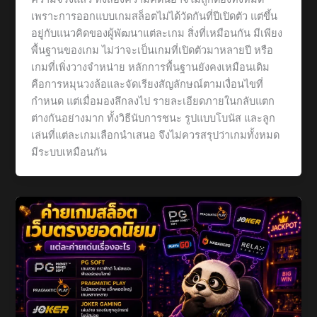
เพราะการออกแบบเกมสล็อตไม่ได้วัดกันที่ปีเปิดตัว แต่ขึ้น
อยู่กับแนวคิดของผู้พัฒนาแต่ละเกม สิ่งที่เหมือนกัน มีเพียง
พื้นฐานของเกม ไม่ว่าจะเป็นเกมที่เปิดตัวมาหลายปี หรือ
เกมที่เพิ่งวางจำหน่าย หลักการพื้นฐานยังคงเหมือนเดิม
คือการหมุนวงล้อและจัดเรียงสัญลักษณ์ตามเงื่อนไขที่
กำหนด แต่เมื่อมองลึกลงไป รายละเอียดภายในกลับแตก
ต่างกันอย่างมาก ทั้งวิธีนับการชนะ รูปแบบโบนัส และลูก
เล่นที่แต่ละเกมเลือกนำเสนอ จึงไม่ควรสรุปว่าเกมทั้งหมด
มีระบบเหมือนกัน